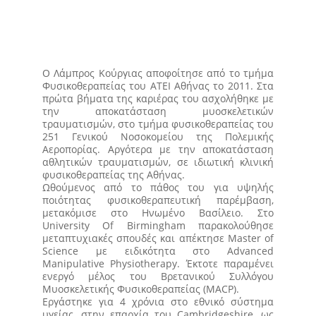
Ο Λάμπρος Κούργιας αποφοίτησε από το τμήμα
Φυσικοθεραπείας του ΑΤΕΙ Αθήνας το 2011. Στα
πρώτα βήματα της καριέρας του ασχολήθηκε με
την αποκατάσταση μυοσκελετικών
τραυματισμών, στο τμήμα φυσικοθεραπείας του
251 Γενικού Νοσοκομείου της Πολεμικής
Αεροπορίας. Αργότερα με την αποκατάσταση
αθλητικών τραυματισμών, σε ιδιωτική κλινική
φυσικοθεραπείας της Αθήνας.
Ωθούμενος από το πάθος του για υψηλής
ποιότητας φυσικοθεραπευτική παρέμβαση,
μετακόμισε στο Ηνωμένο Βασίλειο. Στο
University Of Birmingham παρακολούθησε
μεταπτυχιακές σπουδές και απέκτησε Master of
Science με ειδικότητα στο Advanced
Manipulative Physiotherapy. Έκτοτε παραμένει
ενεργό μέλος του Βρετανικού Συλλόγου
Μυοσκελετικής Φυσικοθεραπείας (MACP).
Εργάστηκε για 4 χρόνια στο εθνικό σύστημα
υγείας, στην επαρχία του Cambridgeshire, ως